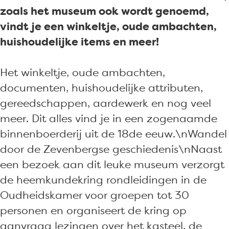
v
Z
m
u
v
zoals het museum ook wordt genoemd,
e
e
Z
m
e
vindt je een winkeltje, oude ambachten,
n
v
e
Z
n
huishoudelijke items en meer!
b
e
v
e
b
e
n
e
v
e
Het winkeltje, oude ambachten,
r
b
n
e
r
documenten, huishoudelijke attributen,
g
e
b
n
g
gereedschappen, aardewerk en nog veel
e
r
e
b
e
meer. Dit alles vind je in een zogenaamde
n
g
r
e
n
binnenboerderij uit de 18de eeuw.\nWandel
e
g
r
door de Zevenbergse geschiedenis\nNaast
n
e
g
een bezoek aan dit leuke museum verzorgt
n
e
de heemkundekring rondleidingen in de
n
Oudheidskamer voor groepen tot 30
personen en organiseert de kring op
aanvraag lezingen over het kasteel, de