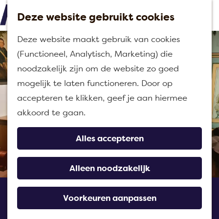
Deze website gebruikt cookies
M
G
Deze website maakt gebruik van cookies
e
a
(Functioneel, Analytisch, Marketing) die
n
n
noodzakelijk zijn om de website zo goed
u
a
mogelijk te laten functioneren. Door op
a
accepteren te klikken, geef je aan hiermee
r
akkoord te gaan.
d
e
Alles accepteren
h
o
Alleen noodzakelijk
m
Museum Zevenbergen
e
Voorkeuren aanpassen
p