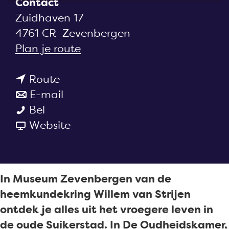
Contact
a
Zuidhaven 17
g
4761 CR
Zevenbergen
e
n
Plan je route
a
n
a
Route
a
n
r
E-mail
M
a
a
M
Bel
u
r
a
v
u
Website
s
M
r
a
s
e
u
M
n
e
u
s
u
M
u
In Museum Zevenbergen van de
m
e
s
u
m
heemkundekring Willem van Strijen
Z
u
e
s
Z
ontdek je alles uit het vroegere leven in
e
m
u
e
e
de oude Suikerstad. In De Oudheidskamer,