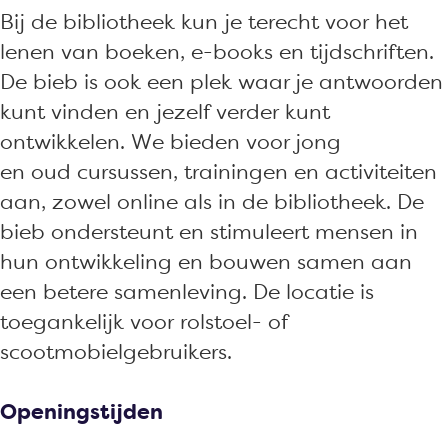
e
t
o
i
e
Bij de bibliotheek kun je terecht voor het
e
h
t
o
e
lenen van boeken, e-books en tijdschriften.
k
e
h
t
k
De bieb is ook een plek waar je antwoorden
F
e
e
h
F
kunt vinden en jezelf verder kunt
i
k
e
e
i
ontwikkelen. We bieden voor jong
j
F
k
e
j
en oud cursussen, trainingen en activiteiten
n
i
F
k
n
aan, zowel online als in de bibliotheek. De
a
j
i
F
a
bieb ondersteunt en stimuleert mensen in
a
n
j
i
a
hun ontwikkeling en bouwen samen aan
r
a
n
j
r
een betere samenleving. De locatie is
t
a
a
n
t
toegankelijk voor rolstoel- of
r
a
a
scootmobielgebruikers.
t
r
a
t
r
Openingstijden
t