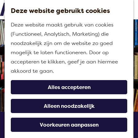
Deze website gebruikt cookies
M
G
Deze website maakt gebruik van cookies
e
a
(Functioneel, Analytisch, Marketing) die
n
n
noodzakelijk zijn om de website zo goed
u
a
mogelijk te laten functioneren. Door op
a
accepteren te klikken, geef je aan hiermee
r
akkoord te gaan.
d
e
Alles accepteren
h
o
Alleen noodzakelijk
m
Bibliotheek Fijnaart
e
Voorkeuren aanpassen
p