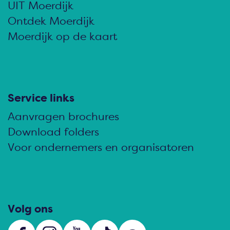
e
e
e
UIT Moerdijk
z
z
z
Ontdek Moerdijk
e
e
e
Moerdijk op de kaart
p
p
p
a
a
a
g
g
g
i
i
i
Service links
n
n
n
Aanvragen brochures
a
a
a
Download folders
o
o
o
Voor ondernemers en organisatoren
p
p
p
F
e
W
a
-
h
c
m
a
Volg ons
e
a
t