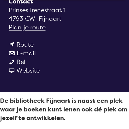
Contact
a
Prinses Irenestraat 1
g
4793 CW
Fijnaart
e
n
Plan je route
a
n
a
Route
a
n
r
E-mail
B
a
a
B
Bel
i
r
a
v
i
Website
b
B
r
a
b
l
i
B
n
l
i
b
i
B
i
De bibliotheek Fijnaart is naast een plek
o
l
b
i
o
waar je boeken kunt lenen ook dé plek om
t
i
l
b
t
jezelf te ontwikkelen.
h
o
i
l
h