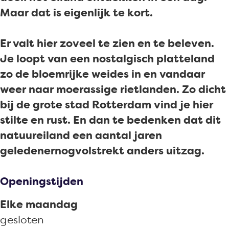
e
r
u
u
e
Maar dat is eigenlijk te kort.
b
g
r
u
b
i
e
g
r
i
Er valt hier zoveel te zien en te beleven.
e
b
e
g
e
Je loopt van een nostalgisch platteland
d
i
b
e
d
zo de bloemrijke weides in en vandaar
T
e
i
b
T
weer naar moerassige rietlanden. Zo dicht
i
d
e
i
i
bij de grote stad Rotterdam vind je hier
e
T
d
e
e
stilte en rust. En dan te bedenken dat dit
n
i
T
d
n
natuureiland een aantal jaren
g
e
i
T
g
geledenernogvolstrekt anders uitzag.
e
n
e
i
e
m
g
n
e
m
Openingstijden
e
e
g
n
e
t
m
e
g
t
Elke maandag
e
e
m
e
e
gesloten