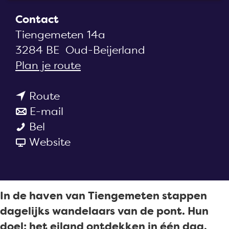
a
Contact
g
Tiengemeten 14a
e
3284 BE
Oud-Beijerland
n
Plan je route
a
n
a
Route
a
n
r
E-mail
N
a
a
N
Bel
a
r
a
v
a
Website
t
N
r
a
t
u
a
N
n
u
u
t
a
N
u
In de haven van Tiengemeten stappen
r
u
t
a
r
dagelijks wandelaars van de pont. Hun
g
u
u
t
g
doel: het eiland ontdekken in één dag.