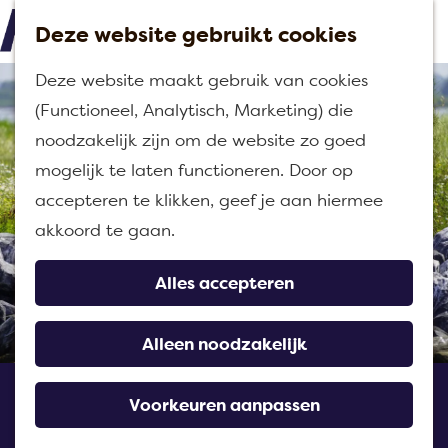
Deze website gebruikt cookies
M
G
Deze website maakt gebruik van cookies
e
a
(Functioneel, Analytisch, Marketing) die
n
n
noodzakelijk zijn om de website zo goed
u
a
mogelijk te laten functioneren. Door op
a
accepteren te klikken, geef je aan hiermee
r
akkoord te gaan.
d
e
Alles accepteren
h
o
Alleen noodzakelijk
m
Natuurgebied
e
Voorkeuren aanpassen
Tiengemeten
p