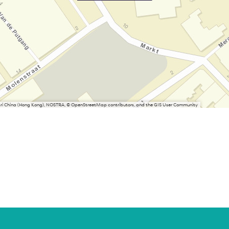
Esri China (Hong Kong), NOSTRA, © OpenStreetMap contributors, and the GIS User Community