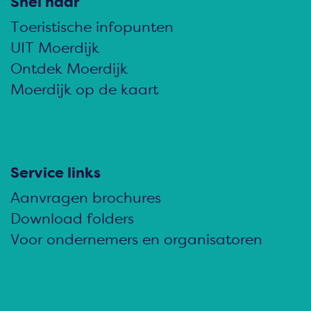
l
l
l
Snel naar
d
d
d
Toeristische infopunten
e
e
e
UIT Moerdijk
z
z
z
Ontdek Moerdijk
e
e
e
Moerdijk op de kaart
p
p
p
a
a
a
g
g
g
i
i
i
Service links
n
n
n
Aanvragen brochures
a
a
a
Download folders
o
o
o
Voor ondernemers en organisatoren
p
p
p
F
e
W
a
-
h