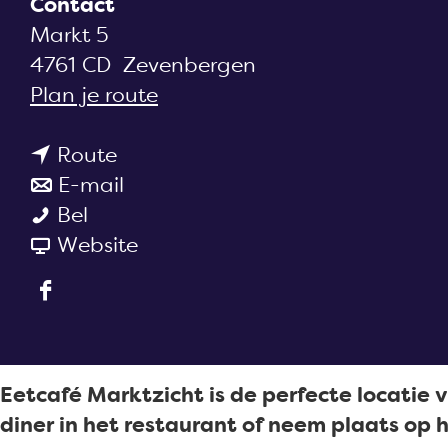
Contact
a
Markt 5
g
4761 CD
Zevenbergen
e
n
Plan je route
a
n
a
Route
a
n
r
E-mail
E
a
a
E
Bel
e
r
a
v
e
Website
t
E
r
a
t
F
c
e
E
n
c
a
a
t
e
E
a
c
f
c
t
e
f
e
e
a
c
t
e
Eetcafé Marktzicht is de perfecte locatie v
b
M
f
a
c
M
diner in het restaurant of neem plaats op h