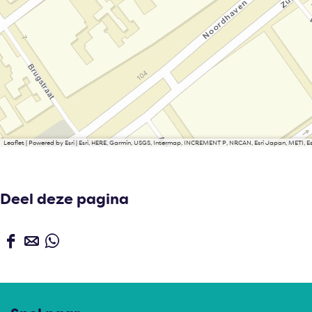
Leaflet
|
Powered by Esri | Esri, HERE, Garmin, USGS, Intermap, INCREMENT P, NRCAN, Esri Japan, METI, 
Deel deze pagina
D
D
D
e
e
e
e
e
e