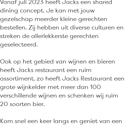
o
a
e
R
t
Vanaf juli 2023 heeft Jacks een shared
k
u
s
e
a
dining concept. Je kan met jouw
J
r
t
s
u
gezelschap meerder kleine gerechten
a
a
a
t
r
bestellen. Zij hebben uit diverse culturen en
c
n
u
a
a
streken de allerlekkerste gerechten
k
t
r
u
n
geselecteerd.
s
a
r
t
R
n
a
Ook op het gebied van wijnen en bieren
e
t
n
heeft Jacks restaurant een ruim
s
t
assortiment, zo heeft Jacks Restaurant een
t
grote wijnkelder met meer dan 100
a
verschillende wijnen en schenken wij ruim
u
20 soorten bier.
r
a
Kom snel een keer langs en geniet van een