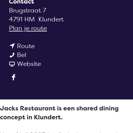
Contact
a
Brugstraat 7
g
4791 HM
Klundert
e
n
Plan je route
a
n
a
Route
J
a
r
Bel
a
a
v
J
Website
c
r
a
a
F
k
J
n
c
a
s
a
J
k
c
R
c
a
s
e
e
k
c
R
Jacks Restaurant is een shared dining
b
s
s
k
e
concept in Klundert.
o
t
R
s
s