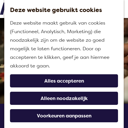
Deze website gebruikt cookies
M
G
Deze website maakt gebruik van cookies
e
a
(Functioneel, Analytisch, Marketing) die
n
n
noodzakelijk zijn om de website zo goed
u
a
mogelijk te laten functioneren. Door op
a
accepteren te klikken, geef je aan hiermee
r
akkoord te gaan.
d
e
Alles accepteren
h
o
Alleen noodzakelijk
m
Jacks Restaurant
e
Voorkeuren aanpassen
p