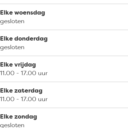
l
v
e
g
l
e
v
e
Elke woensdag
l
e
v
gesloten
l
e
l
Elke donderdag
gesloten
Elke vrijdag
11.00 - 17.00 uur
Elke zaterdag
11.00 - 17.00 uur
Elke zondag
gesloten