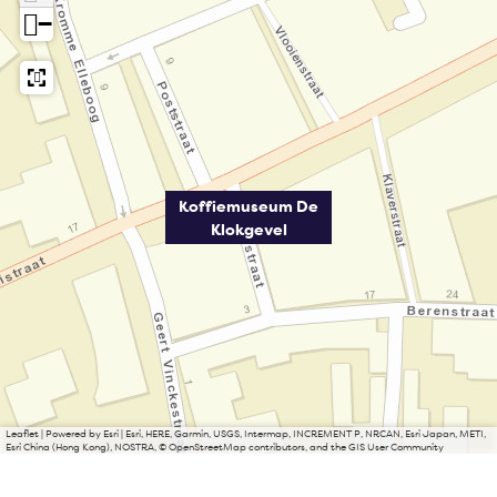
−
Koffiemuseum De
Klokgevel
Leaflet
|
Powered by Esri | Esri, HERE, Garmin, USGS, Intermap, INCREMENT P, NRCAN, Esri Japan, METI,
Esri China (Hong Kong), NOSTRA, © OpenStreetMap contributors, and the GIS User Community