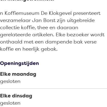
u
e
i
f
u
s
m
e
i
s
n Koffiemuseum De Klokgevel presenteert
e
u
m
e
e
verzamelaar Jan Borst zijn uitgebreide
u
s
u
m
u
collectie koffie, thee en daaraan
m
e
s
u
m
gerelateerde artikelen. Elke bezoeker wordt
D
u
e
s
D
onthaald met een dampende bak verse
e
m
u
e
e
koffie en heerlijk gebak.
K
D
m
u
K
l
e
D
m
l
Openingstijden
o
K
e
D
o
k
l
K
e
k
Elke maandag
g
o
l
K
g
gesloten
e
k
o
l
e
v
g
k
o
v
Elke dinsdag
e
e
g
k
e
gesloten