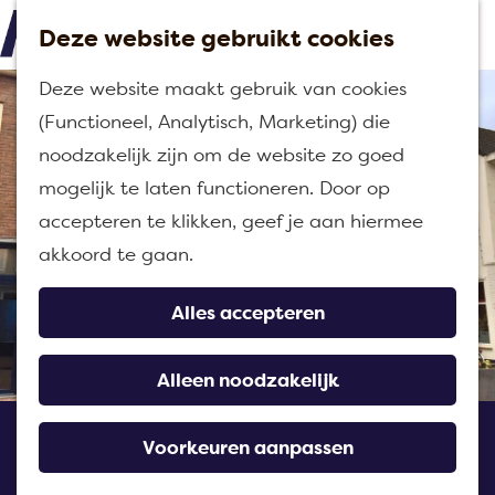
Deze website gebruikt cookies
M
G
Deze website maakt gebruik van cookies
e
a
(Functioneel, Analytisch, Marketing) die
n
n
noodzakelijk zijn om de website zo goed
u
a
mogelijk te laten functioneren. Door op
a
accepteren te klikken, geef je aan hiermee
r
akkoord te gaan.
d
e
Alles accepteren
h
o
Alleen noodzakelijk
m
Koffiemuseum De
e
Voorkeuren aanpassen
Klokgevel
p