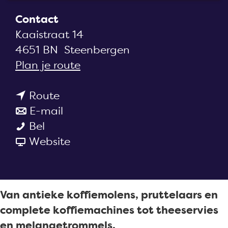
a
Contact
g
Kaaistraat 14
e
4651 BN
Steenbergen
n
Plan je route
a
n
a
Route
a
n
r
E-mail
K
a
a
K
Bel
o
r
a
v
o
Website
f
K
r
a
f
f
o
K
n
f
i
f
o
K
i
Van antieke koffiemolens, pruttelaars en
e
f
f
o
e
complete koffiemachines tot theeservies
m
i
f
f
m
en melangetrommels.