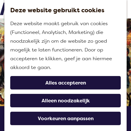
Deze website gebruikt cookies
M
G
Deze website maakt gebruik van cookies
e
a
(Functioneel, Analytisch, Marketing) die
n
n
noodzakelijk zijn om de website zo goed
u
a
mogelijk te laten functioneren. Door op
a
accepteren te klikken, geef je aan hiermee
r
akkoord te gaan.
d
e
Alles accepteren
h
o
Alleen noodzakelijk
m
Zouavenmuseum
e
Voorkeuren aanpassen
Oudenbosch
p