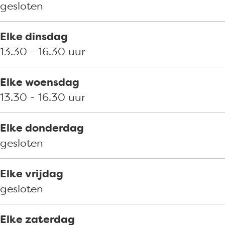
h
s
o
b
h
gesloten
c
s
o
h
c
s
Elke dinsdag
h
c
13.30 - 16.30 uur
h
Elke woensdag
13.30 - 16.30 uur
Elke donderdag
gesloten
Elke vrijdag
gesloten
Elke zaterdag