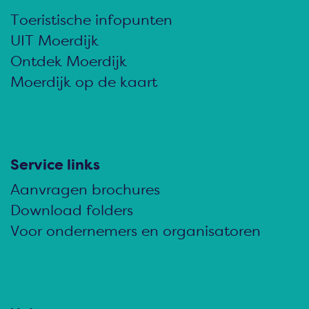
d
d
d
Toeristische infopunten
e
e
e
UIT Moerdijk
z
z
z
Ontdek Moerdijk
e
e
e
Moerdijk op de kaart
p
p
p
a
a
a
g
g
g
i
i
i
Service links
n
n
n
Aanvragen brochures
a
a
a
Download folders
o
o
o
Voor ondernemers en organisatoren
p
p
p
F
e
W
a
-
h
c
m
a