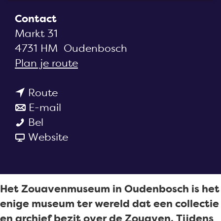
a
Contact
g
Markt 31
e
4731 HM
Oudenbosch
n
Plan je route
a
n
a
Route
a
n
r
E-mail
Z
a
a
Z
Bel
o
r
a
v
o
Website
u
Z
r
a
u
a
o
Z
n
a
v
u
o
Z
v
Het Zouavenmuseum in Oudenbosch is het
e
a
u
o
e
enige museum ter wereld dat een collectie
n
v
a
u
n
en archief bezit over de Zouaven. Tijdens