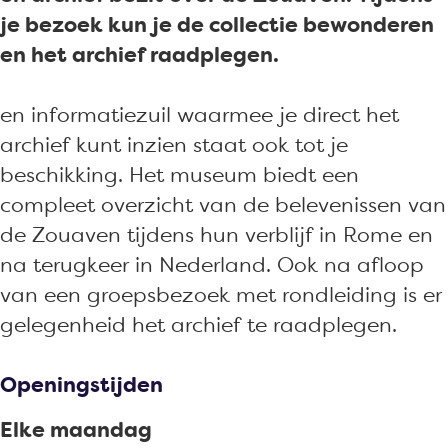
m
e
v
a
m
je bezoek kun je de collectie bewonderen
u
n
e
v
u
en het archief raadplegen.
s
m
n
e
s
e
u
m
n
e
en informatiezuil waarmee je direct het
u
s
u
m
u
archief kunt inzien staat ook tot je
m
e
s
u
m
beschikking. Het museum biedt een
O
u
e
s
O
compleet overzicht van de belevenissen van
u
m
u
e
u
de Zouaven tijdens hun verblijf in Rome en
d
O
m
u
d
na terugkeer in Nederland. Ook na afloop
e
u
O
m
e
van een groepsbezoek met rondleiding is er
n
d
u
O
n
gelegenheid het archief te raadplegen.
b
e
d
u
b
o
n
e
d
o
Openingstijden
s
b
n
e
s
c
o
b
n
c
Elke maandag