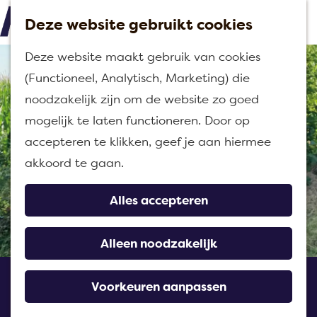
Deze website gebruikt cookies
M
G
Deze website maakt gebruik van cookies
e
a
(Functioneel, Analytisch, Marketing) die
n
n
noodzakelijk zijn om de website zo goed
u
a
mogelijk te laten functioneren. Door op
a
accepteren te klikken, geef je aan hiermee
r
akkoord te gaan.
d
e
Alles accepteren
h
o
Alleen noodzakelijk
m
Op stap met gids
e
Voorkeuren aanpassen
Boudewijn
p