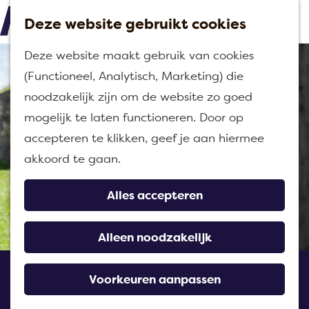
Deze website gebruikt cookies
M
G
Deze website maakt gebruik van cookies
e
a
(Functioneel, Analytisch, Marketing) die
n
n
noodzakelijk zijn om de website zo goed
u
a
mogelijk te laten functioneren. Door op
a
accepteren te klikken, geef je aan hiermee
r
akkoord te gaan.
d
e
Alles accepteren
h
o
Alleen noodzakelijk
m
Rondleiding Fort Sabina
e
Voorkeuren aanpassen
p