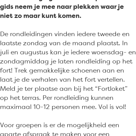
e
l
l
d
gids neem je mee naar plekken waar je
i
e
e
i
niet zo maar kunt komen.
d
i
i
n
i
d
d
g
De rondleidingen vinden iedere tweede en
n
i
i
F
laatste zondag van de maand plaatst. In
g
n
n
o
juli en augustus kan je iedere woensdag- en
F
g
g
r
zondagmiddag je laten rondleiding op het
o
F
F
t
fort! Trek gemakkelijke schoenen aan en
r
o
o
S
laat je de verhalen van het fort vertellen.
t
r
r
a
Meld je ter plaatse aan bij het “Fortloket”
S
t
t
b
op het terras. Per rondleiding kunnen
a
S
S
i
maximaal 10-12 personen mee. Vol is vol!
b
a
a
n
i
b
b
a
Voor groepen is er de mogelijkheid een
n
i
i
aparte afspraak te maken voor een