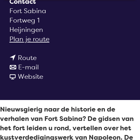
Contact
a
Fort Sabina
g
Fortweg 1
e
Heijningen
n
Plan je route
a
n
a
Route
a
n
r
E-mail
a
a
v
R
Website
r
a
a
o
R
r
n
n
o
R
R
d
Nieuwsgierig naar de historie en de
n
o
o
l
verhalen van Fort Sabina? De gidsen van
d
n
n
e
het fort leiden u rond, vertellen over het
l
d
d
i
kustverdedigingswerk van Napoleon. De