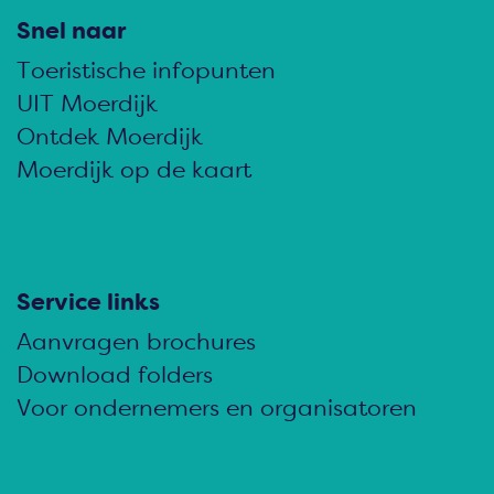
l
l
l
Snel naar
d
d
d
Toeristische infopunten
e
e
e
UIT Moerdijk
z
z
z
Ontdek Moerdijk
e
e
e
Moerdijk op de kaart
p
p
p
a
a
a
g
g
g
i
i
i
Service links
n
n
n
Aanvragen brochures
a
a
a
Download folders
o
o
o
Voor ondernemers en organisatoren
p
p
p
F
e
W
a
-
h