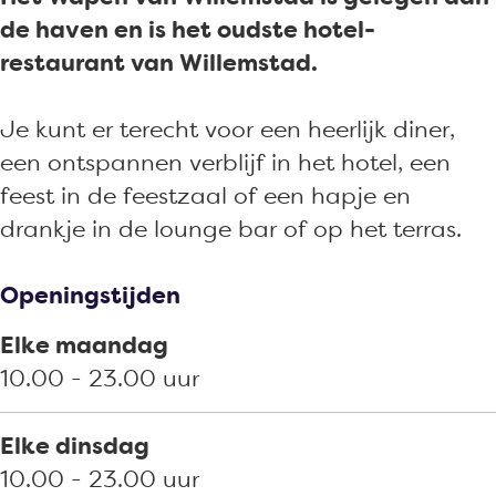
s
-
l
e
de haven en is het oudste hotel-
t
r
-
s
restaurant van Willemstad.
a
e
r
t
u
s
e
a
Je kunt er terecht voor een heerlijk diner,
r
t
s
u
een ontspannen verblijf in het hotel, een
a
a
t
r
feest in de feestzaal of een hapje en
n
u
a
a
drankje in de lounge bar of op het terras.
t
r
u
n
H
a
r
t
Openingstijden
e
n
a
H
t
t
n
e
Elke maandag
W
H
t
t
10.00 - 23.00 uur
a
e
H
W
p
t
e
a
Elke dinsdag
e
W
t
p
10.00 - 23.00 uur