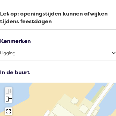
a
t
d
a
Let op: openingstijden kunnen afwijken
d
tijdens feestdagen
Kenmerken
Ligging
In de buurt
+
−