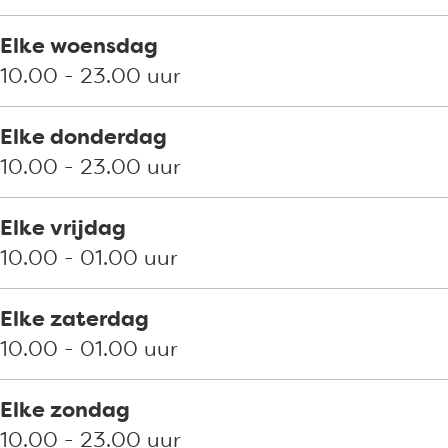
n
a
W
e
v
p
a
n
Elke woensdag
a
e
p
v
10.00 - 23.00 uur
n
n
e
a
W
v
n
n
Elke donderdag
i
a
v
W
10.00 - 23.00 uur
l
n
a
i
l
W
n
l
Elke vrijdag
e
i
W
l
10.00 - 01.00 uur
m
l
i
e
s
l
l
m
Elke zaterdag
t
e
l
s
10.00 - 01.00 uur
a
m
e
t
d
s
m
a
Elke zondag
t
s
d
10.00 - 23.00 uur