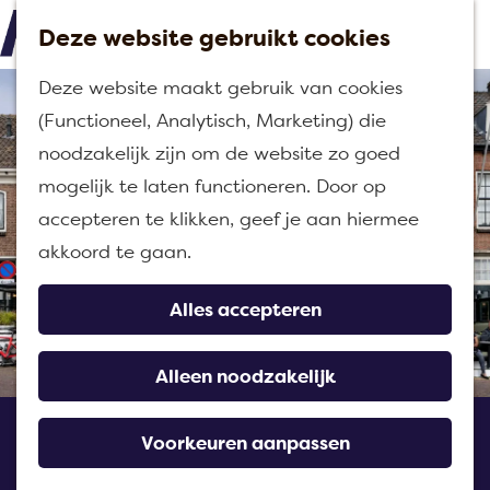
Deze website gebruikt cookies
M
G
Deze website maakt gebruik van cookies
e
a
(Functioneel, Analytisch, Marketing) die
n
n
noodzakelijk zijn om de website zo goed
u
a
mogelijk te laten functioneren. Door op
a
accepteren te klikken, geef je aan hiermee
r
akkoord te gaan.
d
e
Alles accepteren
h
o
Alleen noodzakelijk
m
Hotel-restaurant Het
e
Voorkeuren aanpassen
Wapen van Willemstad
p