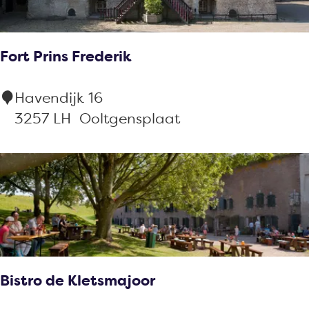
i
n
Fort Prins Frederik
a
F
Havendijk 16
o
3257 LH
Ooltgensplaat
r
t
P
r
i
n
s
Bistro de Kletsmajoor
F
r