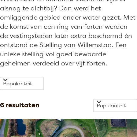
alsnog te dichtbij? Dan werd het
omliggende gebied onder water gezet. Met
de komst van een ring van forten werden
de vestingsteden later extra beschermd én
ontstond de Stelling van Willemstad. Een
unieke stelling vol goed bewaarde
geheimen verdeeld over vijf forten.
W
S
a
o
r
t
S
6 resultaten
t
z
o
e
o
r
e
e
t
r