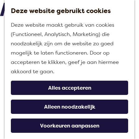
Deze website gebruikt cookies
M
G
Deze website maakt gebruik van cookies
e
a
(Functioneel, Analytisch, Marketing) die
n
n
noodzakelijk zijn om de website zo goed
u
a
mogelijk te laten functioneren. Door op
a
accepteren te klikken, geef je aan hiermee
r
akkoord te gaan.
d
e
Alles accepteren
h
o
Alleen noodzakelijk
m
e
Voorkeuren aanpassen
p