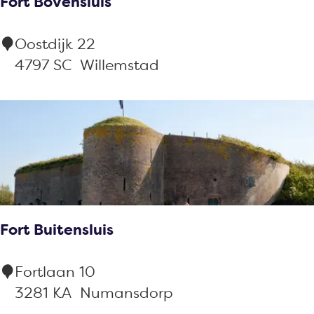
Fort Bovensluis
F
Oostdijk 22
o
4797 SC
Willemstad
r
t
B
o
v
e
n
Fort Buitensluis
s
l
F
Fortlaan 10
u
o
3281 KA
Numansdorp
i
r