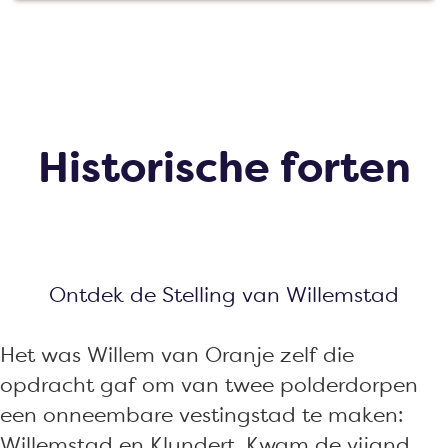
a
g
e
Historische forten
Ontdek de Stelling van Willemstad
Het was Willem van Oranje zelf die
opdracht gaf om van twee polderdorpen
een onneembare vestingstad te maken:
Willemstad en Klundert. Kwam de vijand