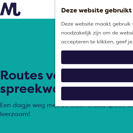
Deze website gebruikt
G
Deze website maakt gebruik va
a
noodzakelijk zijn om de websi
n
accepteren te klikken, geef 
a
a
r
Routes vol
d
e
spreekwoorden
h
o
Een dagje weg met de kids? Gratis, speels &
m
leerzaam!
e
p