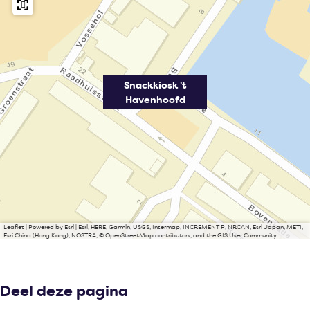
Snackkiosk 't
Havenhoofd
Leaflet
|
Powered by Esri | Esri, HERE, Garmin, USGS, Intermap, INCREMENT P, NRCAN, Esri Japan, METI,
Esri China (Hong Kong), NOSTRA, © OpenStreetMap contributors, and the GIS User Community
Deel deze pagina