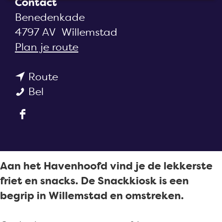
Contact
a
Benedenkade
g
4797 AV
Willemstad
e
n
Plan je route
a
n
a
Route
S
a
r
Bel
n
a
S
F
a
r
n
a
c
S
a
c
k
n
c
e
k
a
k
Aan het Havenhoofd vind je de lekkerste
b
i
c
k
friet en snacks. De Snackkiosk is een
o
o
k
i
begrip in Willemstad en omstreken.
o
s
k
o