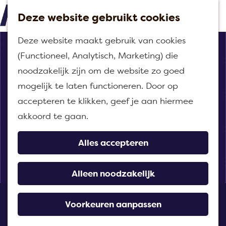
Deze website gebruikt cookies
M
G
Deze website maakt gebruik van cookies
e
a
(Functioneel, Analytisch, Marketing) die
n
n
noodzakelijk zijn om de website zo goed
u
a
mogelijk te laten functioneren. Door op
a
accepteren te klikken, geef je aan hiermee
r
akkoord te gaan.
d
e
Alles accepteren
h
o
Alleen noodzakelijk
m
Snackkiosk 't Havenhoofd
e
Voorkeuren aanpassen
p