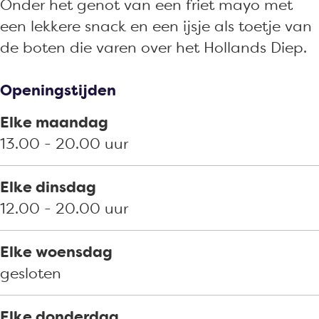
k
k
i
s
Onder het genot van een friet mayo met
S
'
o
k
een lekkere snack en een ijsje als toetje van
n
t
s
'
de boten die varen over het Hollands Diep.
a
H
k
t
c
a
'
H
Openingstijden
k
v
t
a
Elke maandag
k
e
H
v
13.00 - 20.00 uur
i
n
a
e
o
h
v
n
Elke dinsdag
s
o
e
h
12.00 - 20.00 uur
k
o
n
o
'
f
h
o
Elke woensdag
t
d
o
f
gesloten
H
o
d
a
f
Elke donderdag