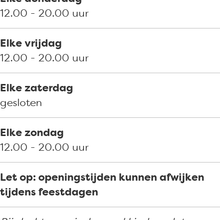
v
d
12.00 - 20.00 uur
e
n
Elke vrijdag
h
12.00 - 20.00 uur
o
o
Elke zaterdag
f
gesloten
d
Elke zondag
12.00 - 20.00 uur
Let op: openingstijden kunnen afwijken
tijdens feestdagen