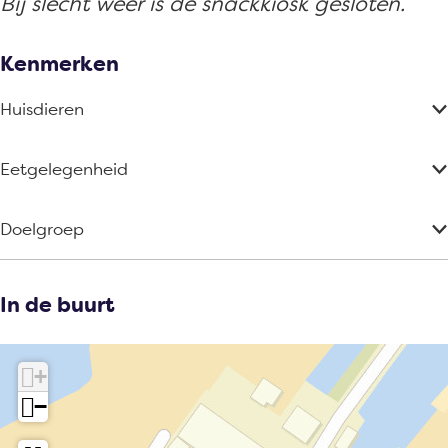
Bij slecht weer is de snackkiosk gesloten.
Kenmerken
Huisdieren
Eetgelegenheid
Doelgroep
In de buurt
+
−