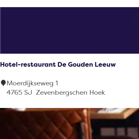
z
o
e
o
r
e
e
t
r
e
k
o
e
j
p
r
e
:
o
Hotel-restaurant De Gouden Leeuw
p
:
H
Moerdijkseweg 1
o
4765 SJ
Zevenbergschen Hoek
t
e
l
-
r