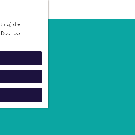
M
ting) die
e
 Door op
n
u