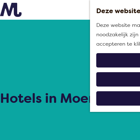
Deze website
G
Deze website maa
a
noodzakelijk zij
n
accepteren te kl
a
a
r
d
e
Hotels in Moerdijk
h
o
m
e
p