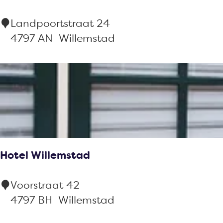
S
e
H
Landpoortstraat 24
u
n
o
4797 AN
Willemstad
i
t
t
e
e
l
s
-
r
e
s
Hotel Willemstad
t
a
H
Voorstraat 42
u
o
4797 BH
Willemstad
r
t
a