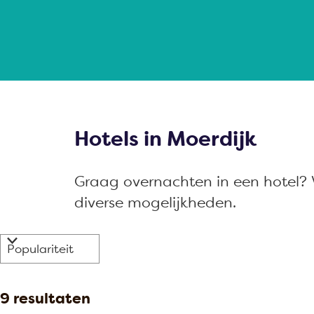
a
g
e
Hotels in Moerdijk
Graag overnachten in een hotel? V
diverse mogelijkheden.
W
S
a
o
r
t
S
9 resultaten
t