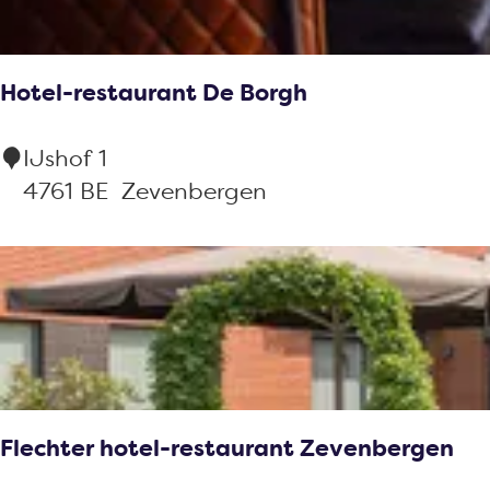
e
s
Hotel-restaurant De Borgh
t
a
H
IJshof 1
u
o
4761 BE
Zevenbergen
r
t
a
e
n
l
t
-
D
r
e
e
G
s
o
Flechter hotel-restaurant Zevenbergen
t
u
a