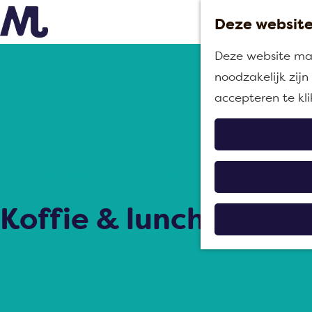
Deze website
G
Deze website maa
a
noodzakelijk zij
n
accepteren te kl
a
a
r
d
e
Koffie & lunch in Moe
h
o
m
e
p