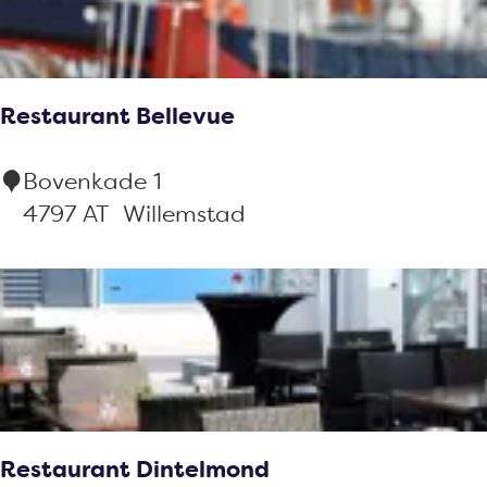
a
f
é
Restaurant Bellevue
M
a
R
Bovenkade 1
r
e
4797 AT
Willemstad
t
s
9
t
a
u
r
a
n
Restaurant Dintelmond
t