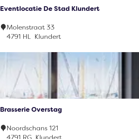
n
Eventlocatie De Stad Klundert
k
a
E
Molenstraat 33
s
v
4791 HL
Klundert
t
e
n
t
l
o
c
a
Brasserie Overstag
t
i
B
Noordschans 121
e
r
4791 RG
Klundert
D