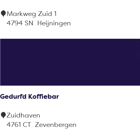
B
R
Markweg Zuid 1
e
e
4794 SN
Heijningen
l
s
l
t
e
a
v
u
u
r
e
a
n
Gedurfd Koffiebar
t
D
G
Zuidhaven
i
e
4761 CT
Zevenbergen
n
d
t