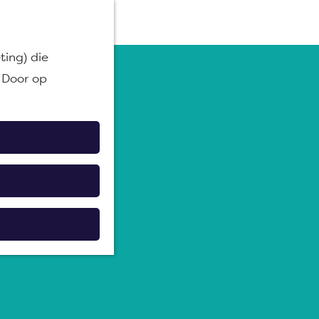
M
ting) die
e
 Door op
n
u