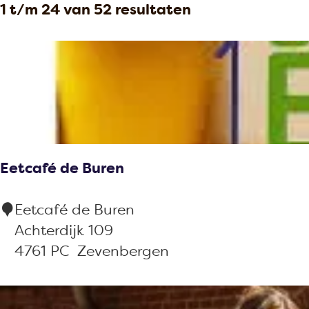
S
1 t/m 24 van 52 resultaten
t
z
o
e
o
r
e
e
t
r
k
e
o
j
e
p
r
e
:
o
Eetcafé de Buren
p
:
E
Eetcafé de Buren
e
Achterdijk 109
t
4761 PC
Zevenbergen
c
a