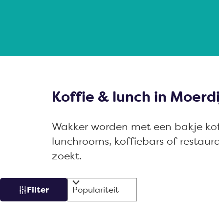
a
g
e
Koffie & lunch in Moerdi
Wakker worden met een bakje koffi
lunchrooms, koffiebars of restaur
zoekt.
W
S
Filter
a
o
r
t