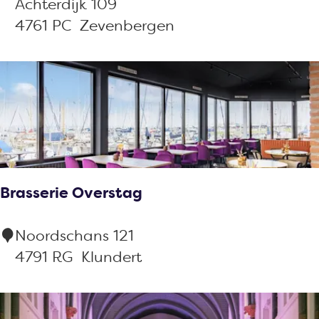
e
Achterdijk 109
t
4761 PC
Zevenbergen
c
a
f
é
d
e
B
Brasserie Overstag
u
r
B
Noordschans 121
e
r
4791 RG
Klundert
n
a
s