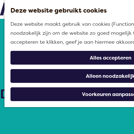
Deze website gebruikt cookies
M
G
Deze website maakt gebruik van cookies (Functione
e
a
noodzakelijk zijn om de website zo goed mogelijk 
n
n
accepteren te klikken, geef je aan hiermee akkoor
u
a
a
Alles accepteren
r
d
Alleen noodzakelij
e
Dineren in Moerdijk
h
Voorkeuren aanpass
o
m
e
p