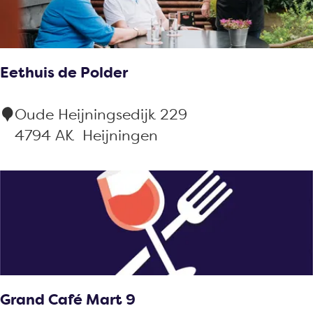
i
a
e
Eethuis de Polder
n
G
E
Oude Heijningsedijk 229
r
e
4794 AK
Heijningen
i
t
l
h
l
u
h
i
o
s
u
d
s
e
e
Grand Café Mart 9
P
K