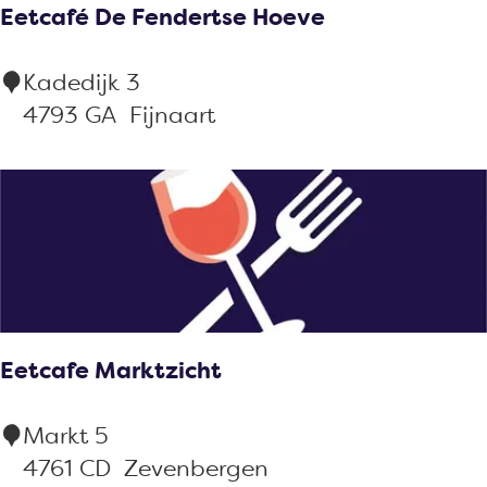
Eetcafé De Fendertse Hoeve
e
m
E
Kadedijk 3
s
e
4793 GA
Fijnaart
t
t
a
c
d
a
B
f
a
é
r
D
&
e
B
Eetcafe Marktzicht
F
i
e
t
E
Markt 5
n
e
e
4761 CD
Zevenbergen
d
s