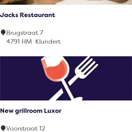
a
Jacks Restaurant
a
n
J
Brugstraat 7
b
a
4791 HM
Klundert
e
c
u
k
r
s
s
R
e
s
t
New grillroom Luxor
a
u
N
Voorstraat 12
r