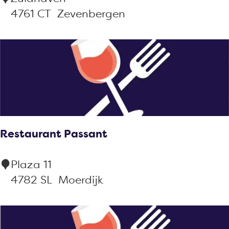
n
e
4761 CT
Zevenbergen
d
u
r
f
d
K
o
Restaurant Passant
f
f
R
Plaza 11
i
e
4782 SL
Moerdijk
e
s
b
t
a
a
r