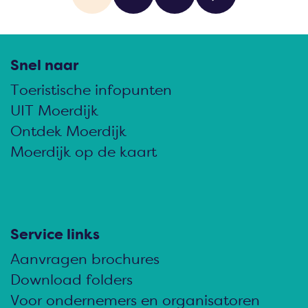
o
H
G
G
G
r
d
e
u
a
a
a
Snel naar
K
Toeristische infopunten
l
i
n
n
n
UIT Moerdijk
e
Ontdek Moerdijk
t
d
a
a
a
Moerdijk op de kaart
s
m
i
a
a
a
a
j
g
r
r
r
Service links
o
o
Aanvragen brochures
e
p
p
d
r
Download folders
Voor ondernemers en organisatoren
p
a
a
e