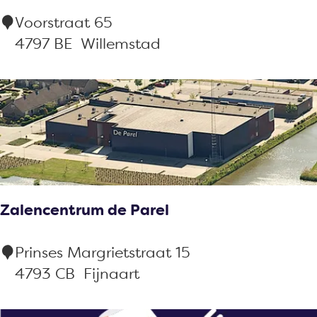
r
p
R
Voorstraat 65
o
p
e
4797 BE
Willemstad
o
y
s
s
D
t
t
e
a
e
u
s
r
a
n
Zalencentrum de Parel
t
D
Z
Prinses Margrietstraat 15
e
a
4793 CB
Fijnaart
R
l
o
e