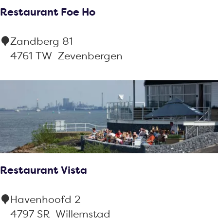
Restaurant Foe Ho
t
i
R
Zandberg 81
e
e
4761 TW
Zevenbergen
D
s
e
t
S
a
t
u
a
r
d
a
K
n
l
Restaurant Vista
t
u
F
n
R
Havenhoofd 2
o
d
e
4797 SR
Willemstad
e