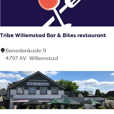
u
r
a
n
Tribe Willemstad Bar & Bites restaurant
t
P
T
Benedenkade 9
a
r
4797 AV
Willemstad
s
i
s
b
a
e
n
W
t
i
l
l