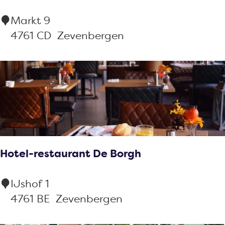
o
l
G
Markt 9
l
u
r
4761 CD
Zevenbergen
d
n
a
e
d
n
r
e
d
r
C
t
a
f
é
Hotel-restaurant De Borgh
M
a
H
IJshof 1
r
o
4761 BE
Zevenbergen
t
t
9