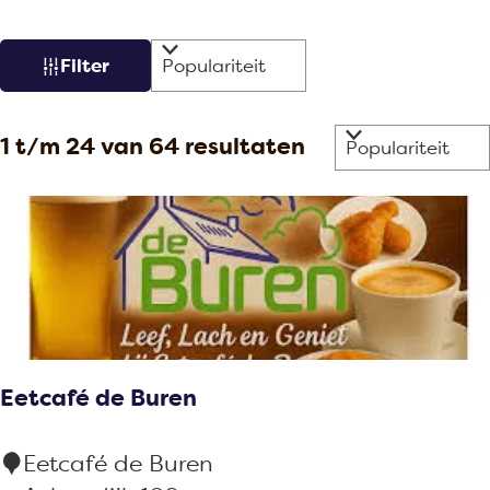
W
S
Filter
a
o
r
t
S
1 t/m 24 van 64 resultaten
t
z
o
e
o
r
e
e
t
r
k
e
o
j
e
p
r
e
:
o
Eetcafé de Buren
p
:
E
Eetcafé de Buren